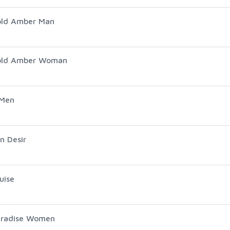
Gold Amber Man
Gold Amber Woman
 Men
n Desir
uise
Paradise Women