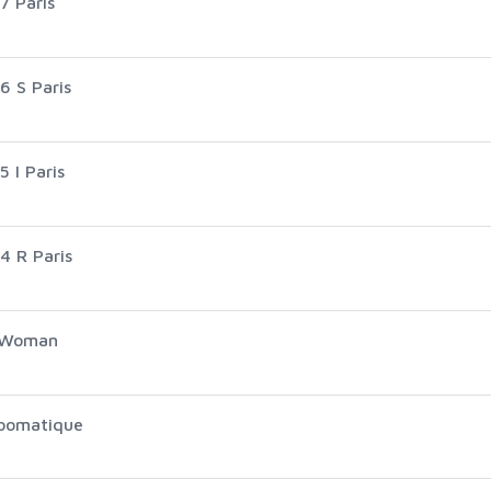
7 Paris
6 S Paris
 I Paris
4 R Paris
Y Woman
loomatique