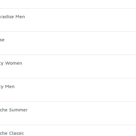
aradise Men
se
ity Women
ity Men
Arche Summer
che Classic