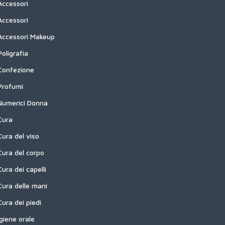
Accessori
Accessori
Accessori Makeup
Poligrafia
Confezione
Profumi
Numerici Donna
Cura
Cura del viso
Cura del corpo
Cura dei capelli
Cura delle mani
Cura dei piedi
Igiene orale