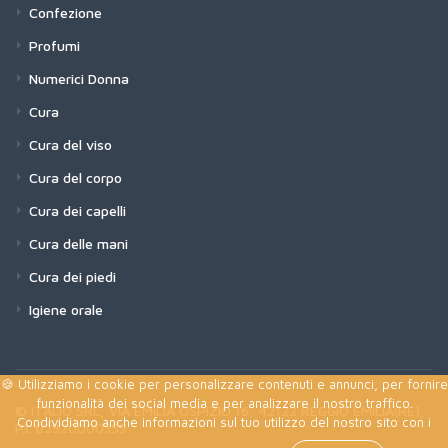
Confezione
Profumi
Numerici Donna
Cura
Cura del viso
Cura del corpo
Cura dei capelli
Cura delle mani
Cura dei piedi
Igiene orale
🍪 Utilizziamo i cookie per personalizzare contenuti e annunci, per fornire
funzionalità dei social media e per analizzare il nostro traffico.
© ITALIO SRL, VIA EMILIA OSPIZIO 16, 42122 REGGIO EMILIA(RE),
Condividiamo anche informazioni sul tuo utilizzo del nostro sito con i
P.I. 02920000359