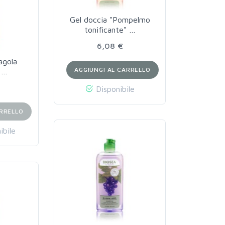
Gel doccia "Pompelmo
tonificante" …
6,08 €
agola
AGGIUNGI AL CARRELLO
 …
Disponibile
ARRELLO
ibile