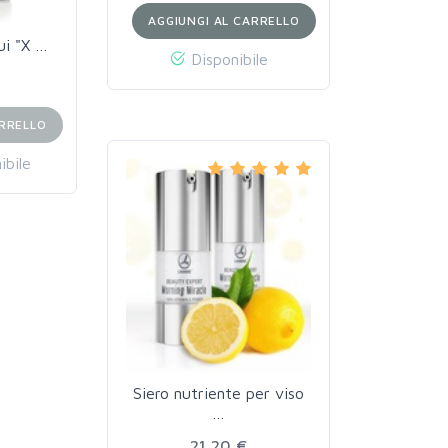
AGGIUNGI AL CARRELLO
ui "X …
Disponibile
ARRELLO
ibile
Siero nutriente per viso
…
21,20 €