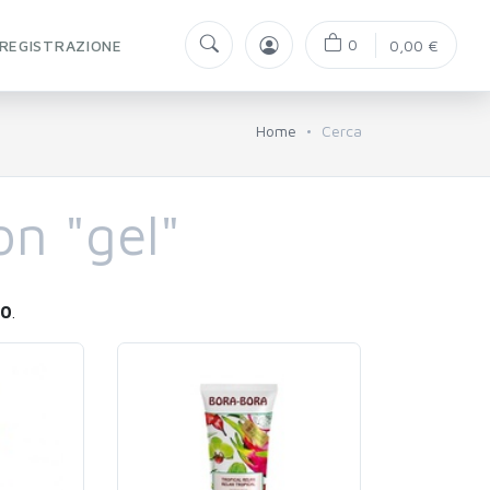
0
REGISTRAZIONE
0,00 €
Home
Cerca
on "gel"
20
.