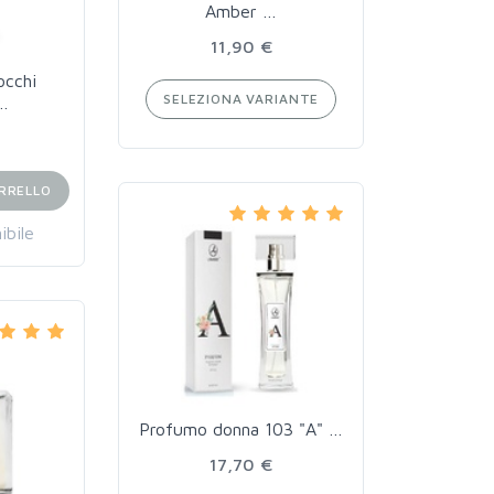
Amber …
11,90 €
occhi
SELEZIONA VARIANTE
 …
ARRELLO
ibile
Profumo donna 103 "A" …
17,70 €