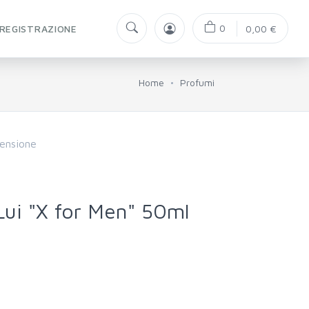
0
REGISTRAZIONE
0,00 €
Home
Profumi
ensione
Lui "X for Men" 50ml