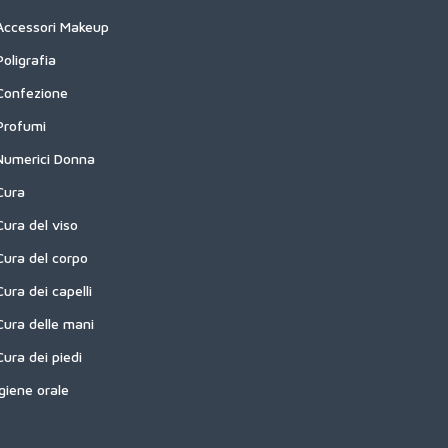
Accessori Makeup
Poligrafia
Confezione
Profumi
Numerici Donna
Cura
Cura del viso
Cura del corpo
Cura dei capelli
Cura delle mani
Cura dei piedi
Igiene orale