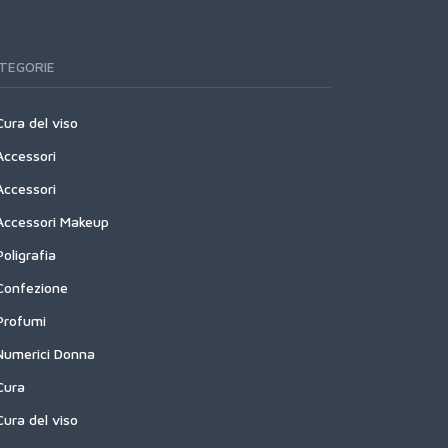
TEGORIE
Cura del viso
Accessori
Accessori
Accessori Makeup
Poligrafia
Confezione
Profumi
Numerici Donna
Cura
Cura del viso