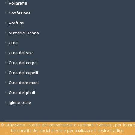
Poligrafia
Confezione
Profumi
Numerici Donna
Cura
Cura del viso
Cura del corpo
Cura dei capelli
Cura delle mani
Cura dei piedi
Igiene orale
🍪 Utilizziamo i cookie per personalizzare contenuti e annunci, per fornire
funzionalità dei social media e per analizzare il nostro traffico.
© ITALIO SRL, VIA EMILIA OSPIZIO 16, 42122 REGGIO EMILIA(RE),