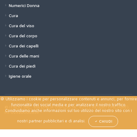
Numerici Donna
Cura
Cura del viso
Cura del corpo
Cura dei capelli
Cura delle mani
Cura dei piedi
Igiene orale
🍪 Utilizziamo i cookie per personalizzare contenuti e annunci, per fornire
funzionalità dei social media e per analizzare il nostro traffico.
© ITALIO SRL, VIA EMILIA OSPIZIO 16, 42122 REGGIO EMILIA(RE),
Condividiamo anche informazioni sul tuo utilizzo del nostro sito con i
P.I. 02920000359
nostri partner pubblicitari e di analisi.
CHIUDI