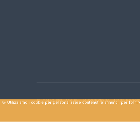
© ITALIO SRL, VIA EMILIA OSPIZIO 16, 42122 REGGIO
🍪 Utilizziamo i cookie per personalizzare contenuti e annunci, per fornire