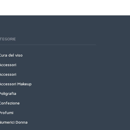
TEGORIE
Cura del viso
Accessori
Accessori
Accessori Makeup
Poligrafia
Confezione
Profumi
Numerici Donna