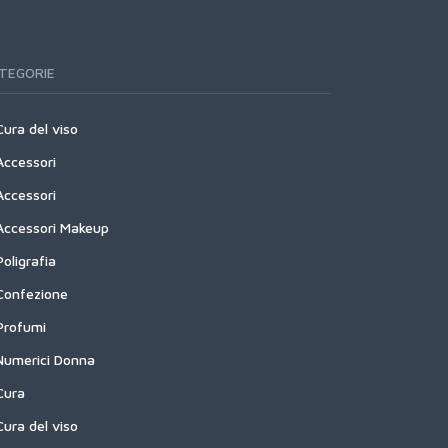
TEGORIE
Cura del viso
Accessori
Accessori
Accessori Makeup
Poligrafia
Confezione
Profumi
Numerici Donna
Cura
Cura del viso