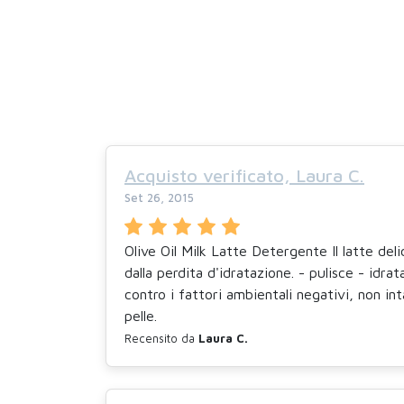
Acquisto verificato, Laura C.
Set 26, 2015
Olive Oil Milk Latte Detergente Il latte del
dalla perdita d'idratazione. - pulisce - idra
contro i fattori ambientali negativi, non in
pelle.
Recensito da
Laura C.