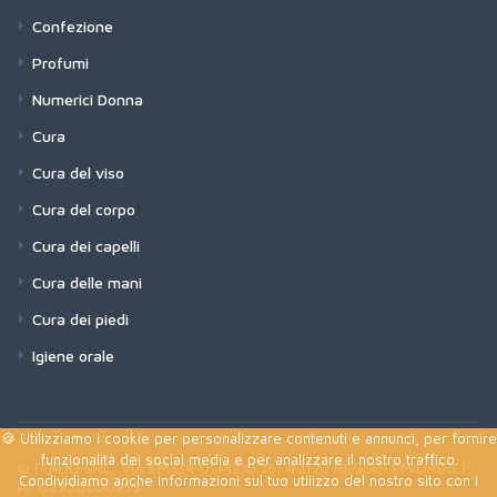
Confezione
Profumi
Numerici Donna
Cura
Cura del viso
Cura del corpo
Cura dei capelli
Cura delle mani
Cura dei piedi
Igiene orale
🍪 Utilizziamo i cookie per personalizzare contenuti e annunci, per fornire
funzionalità dei social media e per analizzare il nostro traffico.
© ITALIO SRL, VIA EMILIA OSPIZIO 16, 42122 REGGIO EMILIA(RE),
Condividiamo anche informazioni sul tuo utilizzo del nostro sito con i
P.I. 02920000359