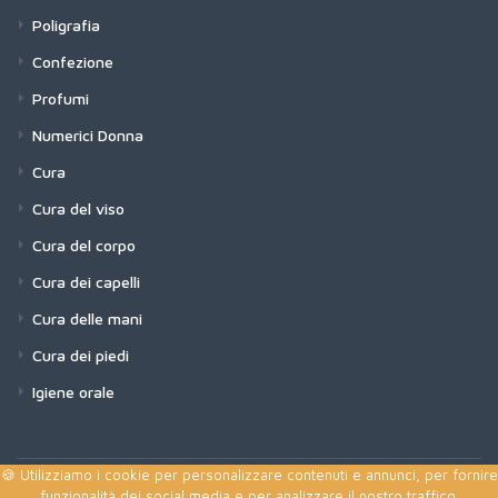
Poligrafia
Confezione
Profumi
Numerici Donna
Cura
Cura del viso
Cura del corpo
Cura dei capelli
Cura delle mani
Cura dei piedi
Igiene orale
🍪 Utilizziamo i cookie per personalizzare contenuti e annunci, per fornire
funzionalità dei social media e per analizzare il nostro traffico.