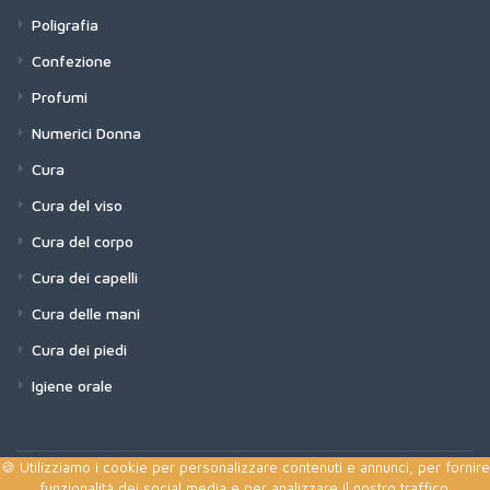
Poligrafia
Confezione
Profumi
Numerici Donna
Cura
Cura del viso
Cura del corpo
Cura dei capelli
Cura delle mani
Cura dei piedi
Igiene orale
🍪 Utilizziamo i cookie per personalizzare contenuti e annunci, per fornire
funzionalità dei social media e per analizzare il nostro traffico.