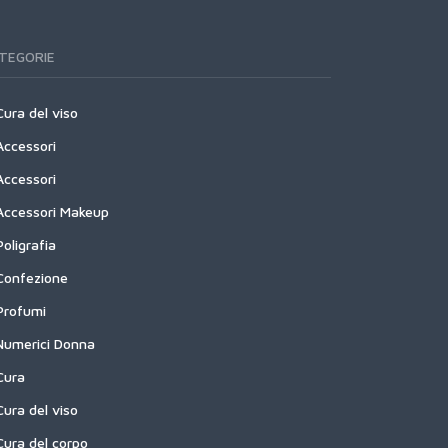
TEGORIE
Cura del viso
Accessori
Accessori
Accessori Makeup
Poligrafia
Confezione
Profumi
Numerici Donna
Cura
Cura del viso
Cura del corpo